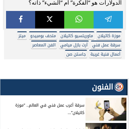
الدولارات هو “الفكرة” أم “الشيء” ذاته؟
موزة كاتيلان
ماوريتسيو كاتيلان
متحف بومبيدو
ميتز
سرقة عمل فني
آرت بازل ميامي
الفن المعاصر
أعمال فنية غريبة
جاستن صن
الفنون
سرقة أغرب عمل فني في العالم.. “موزة
كاتيلان”...