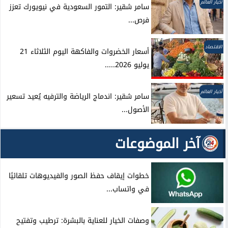
أخبار العالم
سامر شقير: التمور السعودية في نيويورك تعزز
فرص...
الاقتصاد
أسعار الخضروات والفاكهة اليوم الثلاثاء 21
يوليو 2026.....
أخبار العالم
سامر شقير: اندماج الرياضة والترفيه يُعيد تسعير
الأصول...
آخر الموضوعات
خطوات إيقاف حفظ الصور والفيديوهات تلقائيًا
في واتساب...
وصفات الخيار للعناية بالبشرة: ترطيب وتفتيح