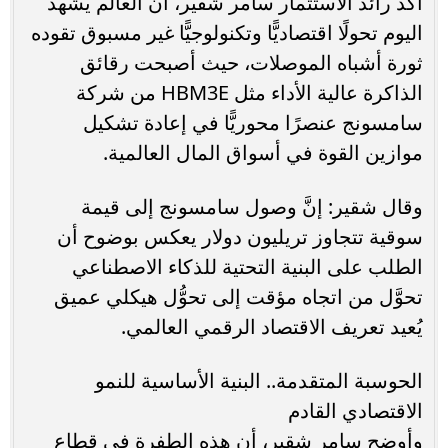
أكَّد رائد الاستثمار سامر شقير، أنَّ العالم يشهد
اليوم تحولًا اقتصاديًّا وتكنولوجيًّا غير مسبوق تقوده
ثورة أشباه الموصلات، حيث أصبحت رقائق
الذاكرة عالية الأداء مثل HBM3E من شركة
سامسونج عنصرًا محوريًّا في إعادة تشكيل
موازين القوة في أسواق المال العالمية.
وقال شقير: إنَّ وصول سامسونج إلى قيمة
سوقية تتجاوز تريليون دولار يعكس بوضوح أن
الطلب على البنية التحتية للذكاء الاصطناعي
تحوَّل من اتجاه مؤقت إلى تحوُّل هيكلي عميق
يُعيد تعريف الاقتصاد الرقمي العالمي.
الحوسبة المتقدمة.. البنية الأساسية للنمو
الاقتصادي القادم
وأوضح سامر شقير، أن هذه الطفرة في قطاع