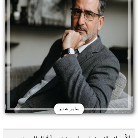
سامر شقير