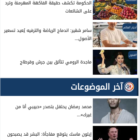
الاقتصاد
الحكومة تكشف حقيقة الفاكهة المهرمنة وترد
على الشائعات
أخبار العالم
سامر شقير: اندماج الرياضة والترفيه يُعيد تسعير
الأصول...
الفنون
ماجدة الرومي تتألق بين جرش وقرطاج
آخر الموضوعات
محمد رمضان يحتفل بتصدر «حبيبي أنا من
غيرك»...
إيلون ماسك يتوقع مفاجأة: البشر قد يصبحون