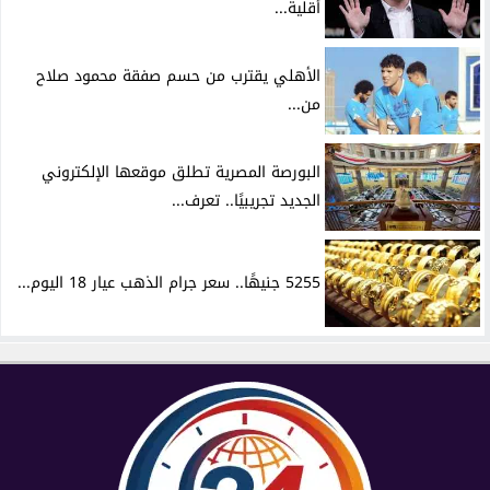
أقلية...
الأهلي يقترب من حسم صفقة محمود صلاح
من...
البورصة المصرية تطلق موقعها الإلكتروني
الجديد تجريبيًا.. تعرف...
5255 جنيهًا.. سعر جرام الذهب عيار 18 اليوم...