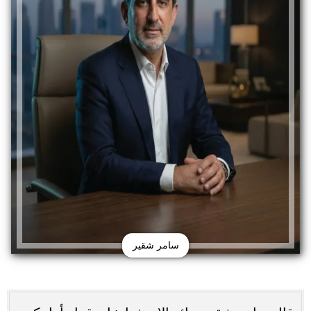
سامر شقير