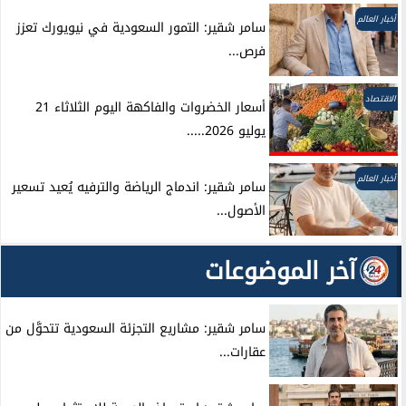
أخبار العالم
سامر شقير: التمور السعودية في نيويورك تعزز
فرص...
الاقتصاد
أسعار الخضروات والفاكهة اليوم الثلاثاء 21
يوليو 2026.....
أخبار العالم
سامر شقير: اندماج الرياضة والترفيه يُعيد تسعير
الأصول...
آخر الموضوعات
سامر شقير: مشاريع التجزئة السعودية تتحوَّل من
عقارات...