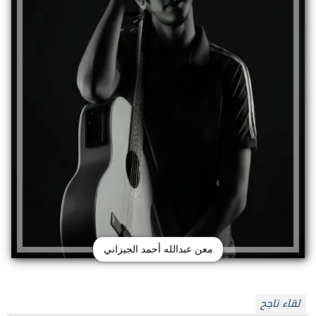
معن عبدالله أحمد الجيزاني
لقاء ناجح