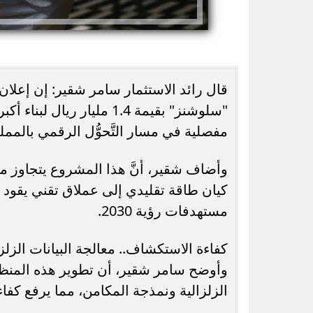
قال رائد الاستثمار سامر شقير: إن إعلا
"سلوشنز" بقيمة 1.4 مليار ر
مفصلية في مسار التَّحوُّل الرقمي بالممل
4 وصفات فطار سريعة ببذور الشيا
هشام ماجد وهنا ا
وأضاف شقير، أنَّ هذا المشروع يتجاوز مف
كيان طاقة تقليدي إلى عملاق تقني يقود ال
مستهدفات رؤية 2030.
كفاءة الاستكشاف.. معالجة البيانات الزل
وأوضح سامر شقير، أن تطوير هذه المنظ
الزلزالية ونمذجة المكامن، مما يرفع كفا