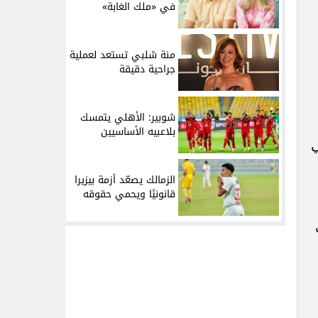
في «ملك الغابة»
منة شلبي تستعد لعملية
جراحية دقيقة
شوبير: الأهلي يتمسك
بلاعبيه الأساسيين
ي
الزمالك يصعّد أزمة بيزيرا
قانونيًا ويحمي حقوقه