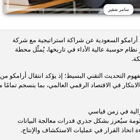
سامر شقير
ن أرامكو السعودية عن شراكة استراتيجية مع شركة
يال لبناء أكبر نظام حوسبة عالية الأداء في تاريخها، يُمثِّل محطة
كة.
لزاهد في «ملك الغابة»
منة شلبي تستعد لعملية جراحية دقيق
هوم التحديث التقني البسيط؛ إذ يؤكد انتقال أرامكو من
ابتكار في الاقتصاد الرقمي العالمي، بما ينسجم تمامًا م
زالية في زمن قياسي
ومة سيُعزز بشكل جذري قدرات معالجة البيانات
ءة اتخاذ القرار في عمليات الاستكشاف والإنتاج.