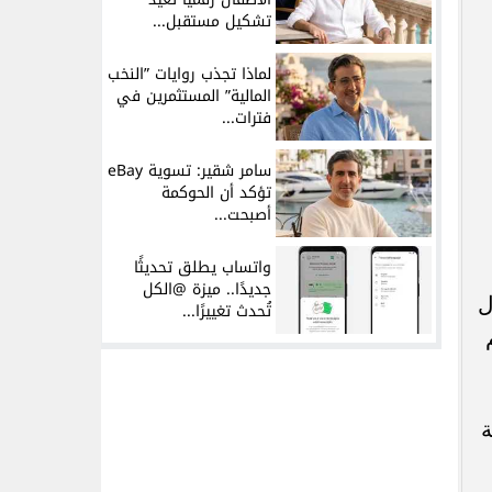
تشكيل مستقبل...
لماذا تجذب روايات ”النخب
المالية” المستثمرين في
فترات...
سامر شقير: تسوية eBay
تؤكد أن الحوكمة
أصبحت...
واتساب يطلق تحديثًا
جديدًا.. ميزة @الكل
ل
تُحدث تغييرًا...
ة