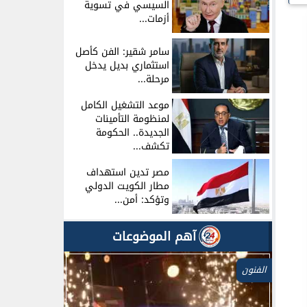
السيسي في تسوية
أزمات...
سامر شقير: الفن كأصل
استثماري بديل يدخل
مرحلة...
موعد التشغيل الكامل
لمنظومة التأمينات
الجديدة.. الحكومة
تكشف...
مصر تدين استهداف
مطار الكويت الدولي
وتؤكد: أمن...
آهم الموضوعات
الفنون