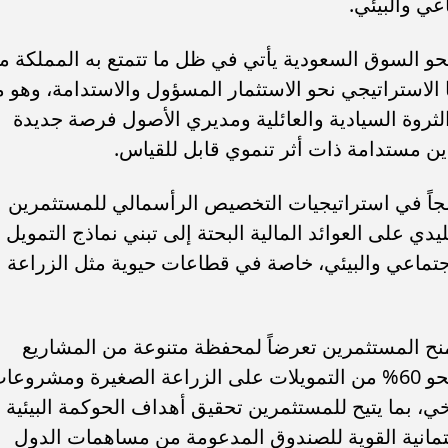
اعي والبيئي.
حو السوق السعودية يأتي في ظل ما تتمتع به المملكة م
 الاستراتيجي نحو الاستثمار المسؤول والاستدامة، وهو م
ثروة السيادية والعائلية ومديري الأصول فرصة جديدة
ين مستدامة ذات أثر تنموي قابل للقياس.
جاً في استراتيجيات التخصيص الرأسمالي للمستثمرين
دي على العوائد المالية البحتة إلى تبني نماذج التمويل
لاجتماعي والبيئي، خاصة في قطاعات حيوية مثل الزراعة
ح المستثمرين تعرضاً لمحفظة متنوعة من المشاريع
التنموية في أكثر من 90 دولة، مع تركيز نحو 60% من التمويلات على الزراعة الصغيرة ومشروع
خي، بما يتيح للمستثمرين تحقيق أهداف الحوكمة البيئية
ائتمانية القوية للصندوق المدعومة من مساهمات الدول