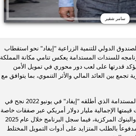
سامر شقير
لصندوق الدولي للتنمية الزراعية "إيفاد" نحو استقطاب
ركيا.. استقبال تاريخي
الكويت تغلق المدرسة الإيرانية الخاصة و
نامجه للسندات المستدامة يعكس تنامي مكانة المملكة
صري في طرابزون
ترخيصها رسميًا
ؤكد قدرتها على لعب دور محوري في تمويل الأمن
 تجمع بين العائد المالي والأثر التنموي، بما يتوافق مع
وأوضح سامر شقير أن برنامج السندات المستدامة الذي أطلقه "إيفاد" في يونيو 2022 نجح في
داماً تجاوزت قيمتها الإجمالية مليار دولار أمريكي عبر صفقات خاصة
موجهة لصناديق التقاعد ومديري الأصول والبنوك المركزية، فيما سجل البرنامج خلال عام 2025
340 مليون دولار، مدفوعاً بالطلب المتزايد على أدوات التمويل المختلط