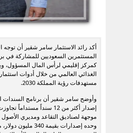
أكد رائد الاستثمار سامر شقير أن توجه ا
واتساب يطلق تحديثًا جديدًا.. ميزة @الكل
محمد صلاح يشعل ت
المستثمرين السعوديين للمشاركة في بر
تُحدث تغييرًا كبيرًا في المجموعات
للملك الم
كمركز إقليمي لرأس المال المسؤول، وي
الغذائي العالمي من خلال أدوات استثمارية
مستهدفات رؤية المملكة 2030.
إصدار أكثر من 12 سنداً مست
وحده إصدارات بقيمة 