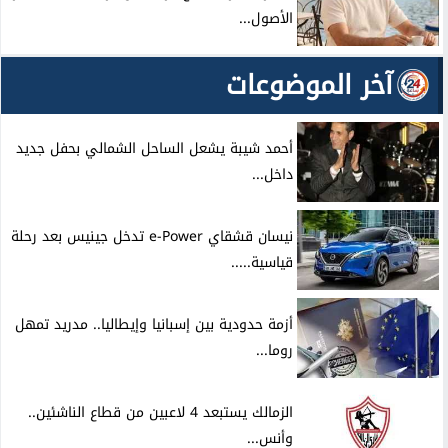
الأصول...
آخر الموضوعات
أحمد شيبة يشعل الساحل الشمالي بحفل جديد
داخل...
نيسان قشقاي e-Power تدخل جينيس بعد رحلة
قياسية.....
أزمة حدودية بين إسبانيا وإيطاليا.. مدريد تمهل
روما...
الزمالك يستبعد 4 لاعبين من قطاع الناشئين..
وأنس...