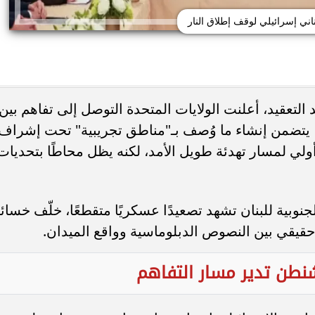
ناني إسرائيلي لوقف إطلاق النار
تعقيد، أعلنت الولايات المتحدة التوصل إلى تفاهم بين
ية بالبشرة: ترطيب وتفتيح
غياب محمد صلاح.. موعد مباراة طرابز
، يتضمن إنشاء ما وُصف بـ"مناطق تجريبية" تحت إشراف
طبيعي
سبور وجوزتيبي والقنوات الناقلة
 أولي لمسار تهدئة طويل الأمد، لكنه يظل محاطًا بتحديات
الجنوبية للبنان تشهد تصعيدًا عسكريًا متقطعًا، خلّف خسائ
حقيقي بين النصوص الدبلوماسية وواقع الميدان.
نطن تدير مسار التفاهم