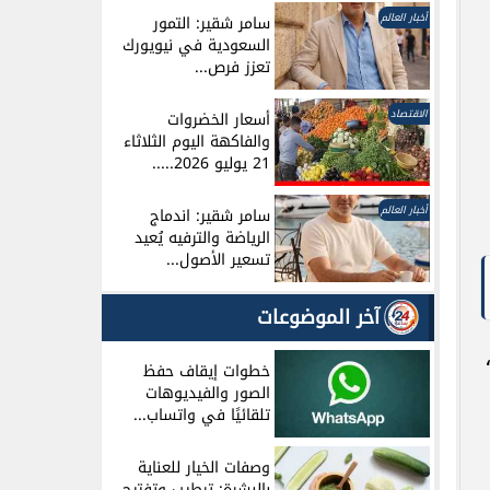
أخبار العالم
سامر شقير: التمور
السعودية في نيويورك
تعزز فرص...
الاقتصاد
أسعار الخضروات
والفاكهة اليوم الثلاثاء
21 يوليو 2026.....
أخبار العالم
سامر شقير: اندماج
الرياضة والترفيه يُعيد
تسعير الأصول...
آخر الموضوعات
خطوات إيقاف حفظ
الصور والفيديوهات
تلقائيًا في واتساب...
وصفات الخيار للعناية
بالبشرة: ترطيب وتفتيح