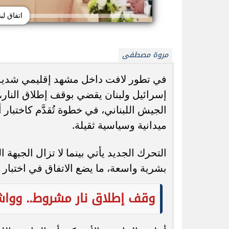
اتفاق لب
مروة مصطفى
في تطور لافت داخل مشهد إقليمي شديد ال
خطوات إيقاف حفظ الصور والفيديوهات تلقائيًا
وصفات الخيار للعنا
إسرائيل ولبنان يقضي بوقف إطلاق النار
في واتساب وتوفير مساحة الهاتف
الجيش اللبناني، في خطوة تُقدَّم كاختبار
ميدانية وسياسية ثقيلة.
التحرك الجديد يأتي بينما لا تزال الجبهة 
بشرية واسعة، ما يضع الاتفاق في اختبار 
وقف إطلاق نار مشروط.. وواش