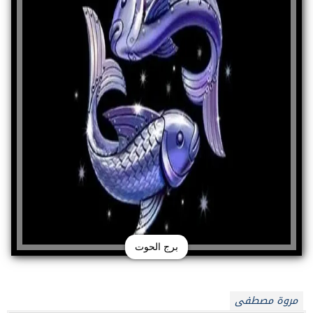
برج الحوت
مروة مصطفى