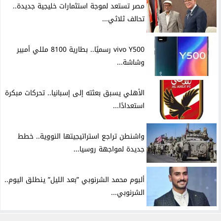
مصر تستعد لموجة استثمارات خليجية جديدة..
تحالف ثلاثي...
vivo Y500 رسميًا.. بطارية 8100 مللي أمبير
وشاشة...
الأهلي يسبق بعثته إلى إسبانيا.. تحركات مبكرة
استعدادًا...
واشنطن تراجع استراتيجيتها النووية.. خطط
جديدة لمواجهة روسيا...
ألبوم محمد الشرنوبي ”بعد الليل” ينطلق اليوم..
الشرنوبي...