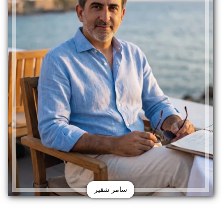
سامر شقير