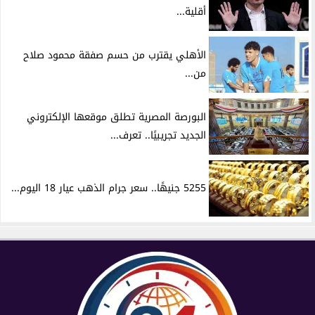
أقلية...
الأهلي يقترب من حسم صفقة محمود صلاح
من...
البورصة المصرية تطلق موقعها الإلكتروني
الجديد تجريبيًا.. تعرف...
5255 جنيهًا.. سعر جرام الذهب عيار 18 اليوم...