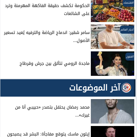
الاقتصاد
الحكومة تكشف حقيقة الفاكهة المهرمنة وترد
على الشائعات
أخبار العالم
سامر شقير: اندماج الرياضة والترفيه يُعيد تسعير
الأصول...
الفنون
ماجدة الرومي تتألق بين جرش وقرطاج
آخر الموضوعات
محمد رمضان يحتفل بتصدر «حبيبي أنا من
غيرك»...
إيلون ماسك يتوقع مفاجأة: البشر قد يصبحون