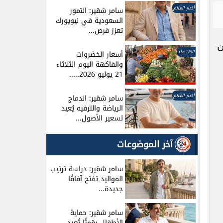
أخبار العالم
سامر شقير: التمور
السعودية في نيويورك
تعزز فرص...
ن
الاقتصاد
أسعار الخضروات
والفاكهة اليوم الثلاثاء
21 يوليو 2026.....
أخبار العالم
سامر شقير: اندماج
الرياضة والترفيه يُعيد
تسعير الأصول...
آخر الموضوعات
سامر شقير: دراسة ترتيب
المواليد تفتح آفاقًا
جديدة...
سامر شقير: حماية
الأطفال رقميًّا تُعيد