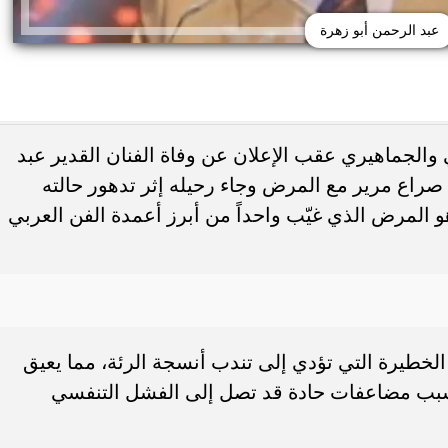
عبد الرحمن أبو زهرة
الجماهيري عقب الإعلان عن وفاة الفنان القدير عبد
ركيا.. استقبال تاريخي
الكويت تغلق المدرسة الإيرانية الخاصة و
 صراع مرير مع المرض وجاء رحيله إثر تدهور حالته
صري في طرابزون
ترخيصها رسميًا
هو المرض الذي غيّب واحداً من أبرز أعمدة الفن العربي
 الخطيرة التي تؤدي إلى تندب أنسجة الرئة، مما يعيق
يسبب مضاعفات حادة قد تصل إلى الفشل التنفسي