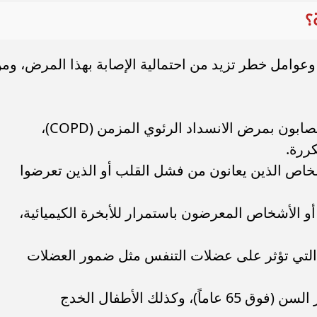
؟
ات وعوامل خطر تزيد من احتمالية الإصابة بهذا المرض، وم
التاريخ المرضي للجهاز التنفسي: المصابون بمرض الانسداد الرئوي المزمن (COPD)،
كررة.
شخاص الذين يعانون من فشل القلب أو الذين تعرضوا
 أو الأشخاص المعرضون باستمرار للأبخرة الكيميائية،
ت التي تؤثر على عضلات التنفس مثل ضمور العضلات
عامل السن: تزداد المخاطر لدى كبار السن (فوق 65 عاماً)، وكذلك الأطفال الخدج