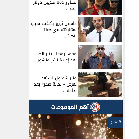
تتجاوز 805 ملايين دولار
رغم...
جاستن ثيرو يكشف سبب
مشاركته في The
Devil...
محمد رمضان يثير الجدل
بعد إعادة نشر منشور...
منار شملول تستعد
لعرض «الحالة صفر» بعد
نجاحه...
آهم الموضوعات
الفنون