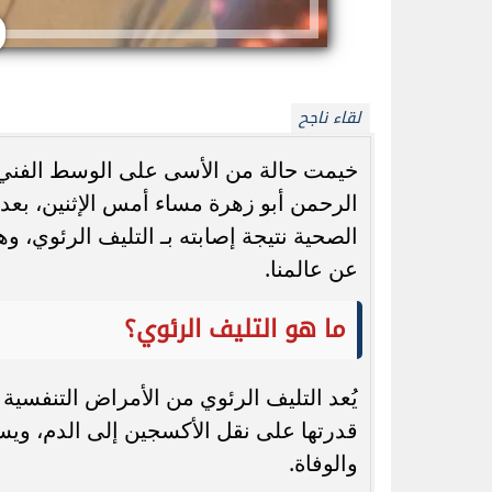
لقاء ناجح
خيمت حالة من الأسى على الوسط الفني و
واتساب يطلق تحديثًا جديدًا.. ميزة @الكل
محمد صلاح يشعل ت
الرحمن أبو زهرة مساء أمس الإثنين، بعد
تُحدث تغييرًا كبيرًا في المجموعات
للملك الم
الصحية نتيجة إصابته بـ التليف الرئوي، و
عن عالمنا.
ما هو التليف الرئوي؟
يُعد التليف الرئوي من الأمراض التنفسية
قدرتها على نقل الأكسجين إلى الدم، و
والوفاة.