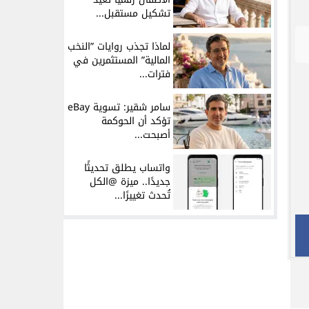
تشكيل مستقبل...
لماذا تجذب روايات ”النخب
المالية” المستثمرين في
فترات...
سامر شقير: تسوية eBay
تؤكد أن الحوكمة
أصبحت...
واتساب يطلق تحديثًا
جديدًا.. ميزة @الكل
تُحدث تغييرًا...