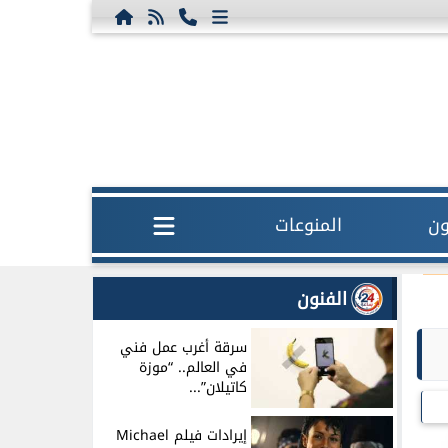
ون
المنوعات
الفنون
سرقة أغرب عمل فني
في العالم.. “موزة
كاتيلان”...
إيرادات فيلم Michael