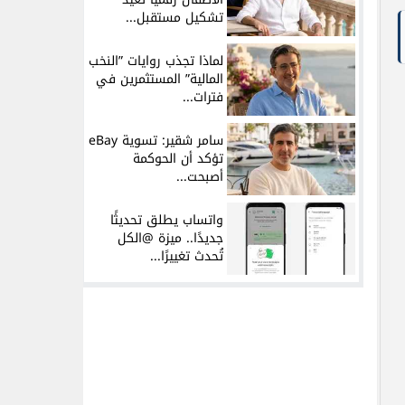
تشكيل مستقبل...
لماذا تجذب روايات ”النخب
المالية” المستثمرين في
فترات...
سامر شقير: تسوية eBay
تؤكد أن الحوكمة
أصبحت...
واتساب يطلق تحديثًا
جديدًا.. ميزة @الكل
تُحدث تغييرًا...