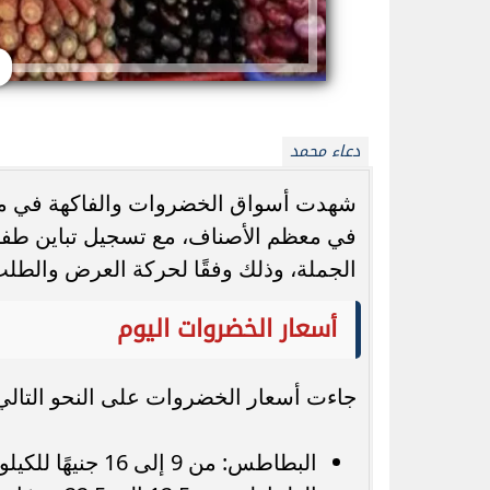
دعاء محمد
واتساب يطلق تحديثًا جديدًا.. ميزة @الكل
محمد صلاح يشعل ت
تُحدث تغييرًا كبيرًا في المجموعات
للملك الم
في معظم الأصناف، مع تسجيل تباين طفي
الجملة، وذلك وفقًا لحركة العرض والطل
أسعار الخضروات اليوم
جاءت أسعار الخضروات على النحو التالي
البطاطس: من 9 إلى 16 جنيهًا للكيلو