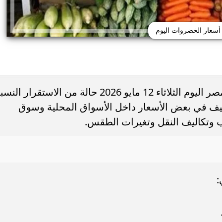
أسعار الخضروات اليوم
ركيا.. استقبال تاريخي
الكويت تغلق المدرسة الإيرانية الخاصة و
شهدت أسواق الخضروات والفاكهة في مصر اليوم الثلاثاء 12 مايو 2026 حالة من الاستقرار 
صري في طرابزون
ترخيصها رسميًا
ف في بعض الأسعار داخل الأسواق المحلية وسوق
ب وتكاليف النقل وتغيرات الطقس.
: