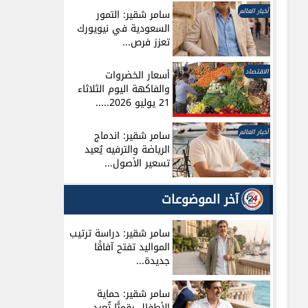
أخبار العالم
سامر شقير: التمور
السعودية في نيويورك
تعزز فرص...
الاقتصاد
أسعار الخضروات
والفاكهة اليوم الثلاثاء
21 يوليو 2026.....
أخبار العالم
سامر شقير: اندماج
الرياضة والترفيه يُعيد
تسعير الأصول...
آخر الموضوعات
سامر شقير: دراسة ترتيب
المواليد تفتح آفاقًا
جديدة...
سامر شقير: حماية
الأطفال رقميًّا تُعيد