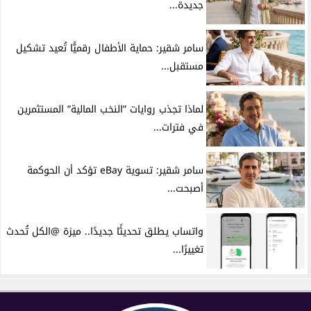
جديدة...
سامر شقير: حماية الأطفال رقميًّا تُعيد تشكيل
مستقبل...
لماذا تجذب روايات ”النخب المالية” المستثمرين
في فترات...
سامر شقير: تسوية eBay تؤكد أن الحوكمة
أصبحت...
واتساب يطلق تحديثًا جديدًا.. ميزة @الكل تُحدث
تغييرًا...