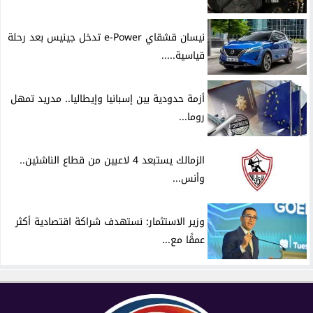
نيسان قشقاي e-Power تدخل جينيس بعد رحلة
قياسية.....
أزمة حدودية بين إسبانيا وإيطاليا.. مدريد تمهل
روما...
الزمالك يستبعد 4 لاعبين من قطاع الناشئين..
وأنس...
وزير الاستثمار: نستهدف شراكة اقتصادية أكثر
عمقًا مع...