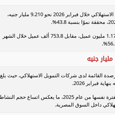
وعلى أساس شهري، بلغت قيمة التمويل الاستهلاكي خلال فبراير 2026 نحو 9.210 مليار جنيه،
كما ارتفع عدد العملاء خلال الشهر إلى 1.178 مليون عميل، مقابل 753.8 ألف عميل خلال الشهر
رصدة القائمة لدى شركات التمويل الاستهلاكي، حيث بلغ
ويُقارن ذلك بنحو 47.6 مليار جنيه خلال الفترة نفسها من عام 2025، ما يعكس اتساع حجم النشا
تهلاكي داخل السوق المصرية.