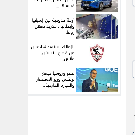
قياسية.....
أزمة حدودية بين إسبانيا
وإيطاليا.. مدريد تمهل
روما...
الزمالك يستبعد 4 لاعبين
من قطاع الناشئين..
وأنس...
مصر وروسيا تجمع
بريكس وزير الاستثمار
والتجارة الخارجية...
ط