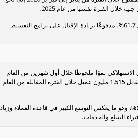
وسجل القطاع بذلك معدل نمو سنوي بلغ 61.7%، مدفوعًا بزيادة الإقبال على برامج التقسيط
الاستهلاكي نموًا ملحوظًا خلال أول شهرين من العام
الجاري، ليصل إلى 2.488 مليون عميل، مقابل 1.515 مليون عميل خلال الفترة المقابلة من العام
وبذلك ارتفع عدد المستفيدين بنسبة 64.2%، وهو ما يعكس التوسع الكبير في قاعدة العملاء وزياد
لشراء السلع والخدمات.