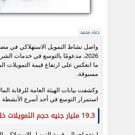
دعاء محمد
واصل نشاط التمويل الاستهلاكي في مصر
أحمد شيبة يشعل الساحل الشمالي بحفل جديد
2026، مدعومًا بالتوسع في خدمات ال
داخل «مارسيليا بيتش» الأحد المقبل
رحلة قياسية.. 1980 كيلومترًا بخزان وقود...
ما انعكس على ارتفاع قيمة التمويلات ال
مسبوقة.
وكشفت بيانات الهيئة العامة للرقابة ال
استمرار التوسع في أحد أسرع الأنشطة ال
19.3 مليار جنيه حجم التمويلات خلال شهرين