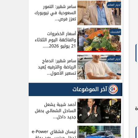
أخبار العالم
سامر شقير: التمور
السعودية في نيويورك
تعزز فرص...
الاقتصاد
أسعار الخضروات
والفاكهة اليوم الثلاثاء
21 يوليو 2026.....
أخبار العالم
سامر شقير: اندماج
الرياضة والترفيه يُعيد
تسعير الأصول...
آخر الموضوعات
أحمد شيبة يشعل
ة
الساحل الشمالي بحفل
جديد داخل...
نيسان قشقاي e-Power
تدخل جينيس بعد رحلة