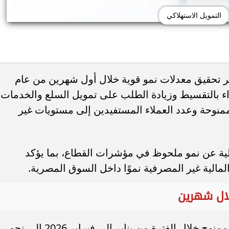
التمويل الاستهلاكي
 تحقيق معدلات نمو قوية خلال أول شهرين من عام
نيسان قشقاي e-Power تدخل جينيس بعد
أزمة حدودية بين إسبانيا وإيطاليا.. مدريد
شراء بالتقسيط وزيادة الطلب على تمويل السلع والخدمات،
روما حتى الأحد لإلغاء قيود...
ممنوحة وعدد العملاء المستفيدين إلى مستويات غير
مالية عن نمو ملحوظ في مؤشرات القطاع، بما يؤكد
مالية غير المصرفية نموًا داخل السوق المصرية.
ارتفع إجمالي قيمة التمويل الاستهلاكي الممنوح خلال الفترة من يناير إلى فبراير 2026 إلى نحو