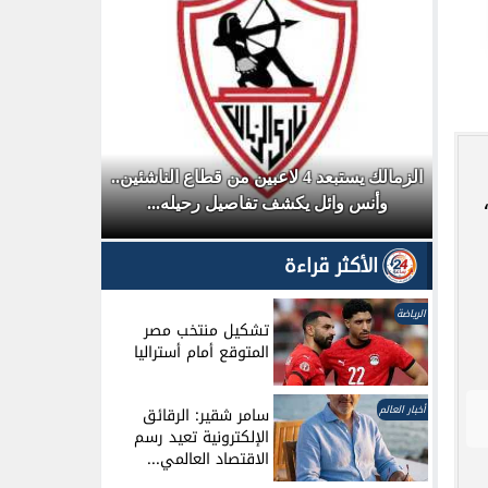
مصر وروسي
 تمهل
الزمالك يستبعد 4 لاعبين من قطاع الناشئين..
والتجارة
وأنس وائل يكشف تفاصيل رحيله...
الأكثر قراءة
الرياضة
تشكيل منتخب مصر
المتوقع أمام أستراليا
أخبار العالم
سامر شقير: الرقائق
الإلكترونية تعيد رسم
الاقتصاد العالمي...