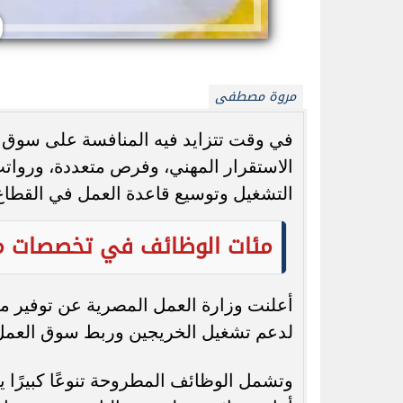
مروة مصطفى
في وقت تتزايد فيه المنافسة على سوق ال
واتساب يطلق تحديثًا جديدًا.. ميزة @الكل
محمد صلاح يشعل ت
تُحدث تغييرًا كبيرًا في المجموعات
للملك الم
التشغيل وتوسيع قاعدة العمل في القطاع
مئات الوظائف في تخصصات مت
أعلنت وزارة العمل المصرية عن توفير م
لدعم تشغيل الخريجين وربط سوق العمل ب
وتشمل الوظائف المطروحة تنوعًا كبيرًا 