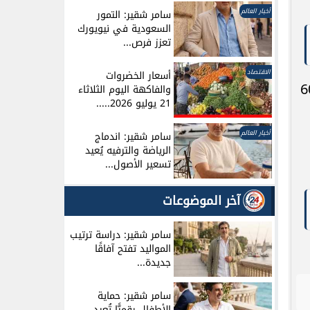
أخبار العالم
سامر شقير: التمور
السعودية في نيويورك
تعزز فرص...
الاقتصاد
أسعار الخضروات
الرواتب، حيث تم الإعلان عن توفير 600
والفاكهة اليوم الثلاثاء
21 يوليو 2026.....
أخبار العالم
سامر شقير: اندماج
الرياضة والترفيه يُعيد
تسعير الأصول...
آخر الموضوعات
سامر شقير: دراسة ترتيب
المواليد تفتح آفاقًا
جديدة...
سامر شقير: حماية
الأطفال رقميًّا تُعيد