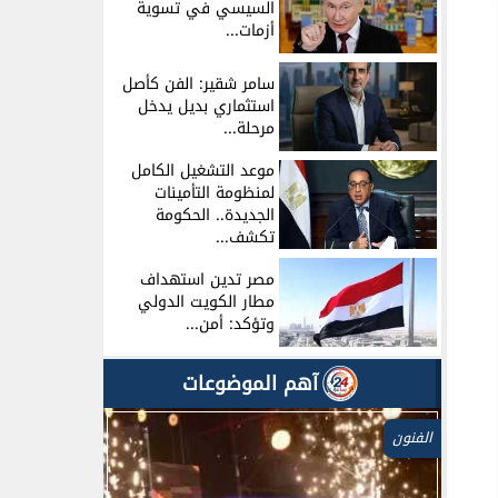
السيسي في تسوية
أزمات...
سامر شقير: الفن كأصل
استثماري بديل يدخل
مرحلة...
موعد التشغيل الكامل
لمنظومة التأمينات
الجديدة.. الحكومة
تكشف...
مصر تدين استهداف
مطار الكويت الدولي
وتؤكد: أمن...
آهم الموضوعات
الفنون