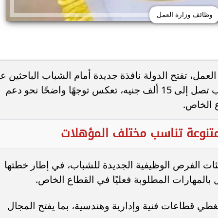
وظائف وزارة العمل
عمل، تفتح الدولة نافذة جديدة أمام الشباب الباحثين ع
ركيا.. استقبال تاريخي
الكويت تغلق المدرسة الإيرانية الخاصة و
الاستقرار المهني، وفرص متعددة، ورواتب تصل إلى 15 ألف جنيه، تعكس توجهًا واضحًا نحو دعم
صري في طرابزون
ترخيصها رسميًا
 الخاص.
نوعة تناسب مختلف المؤهلات
ئات الفرص الوظيفية الجديدة للشباب، في إطار خطتها
المهارات المطلوبة فعليًا في القطاع الخاص.
يغطي قطاعات فنية وإدارية وهندسية، بما يفتح المجال