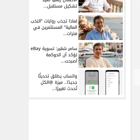
تشكيل مستقبل...
لماذا تجذب روايات ”النخب
المالية” المستثمرين في
فترات...
سامر شقير: تسوية eBay
تؤكد أن الحوكمة
أصبحت...
واتساب يطلق تحديثًا
جديدًا.. ميزة @الكل
تُحدث تغييرًا...