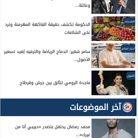
وعائلة...
الاقتصاد
الحكومة تكشف حقيقة الفاكهة المهرمنة وترد
على الشائعات
أخبار العالم
سامر شقير: اندماج الرياضة والترفيه يُعيد تسعير
الأصول...
الفنون
ماجدة الرومي تتألق بين جرش وقرطاج
آخر الموضوعات
محمد رمضان يحتفل بتصدر «حبيبي أنا من
غيرك»...