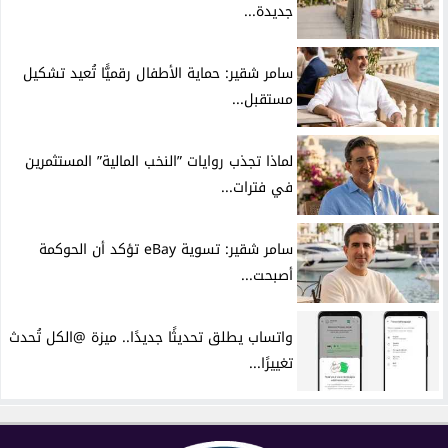
جديدة...
سامر شقير: حماية الأطفال رقميًّا تُعيد تشكيل
مستقبل...
لماذا تجذب روايات ”النخب المالية” المستثمرين
في فترات...
سامر شقير: تسوية eBay تؤكد أن الحوكمة
أصبحت...
واتساب يطلق تحديثًا جديدًا.. ميزة @الكل تُحدث
تغييرًا...