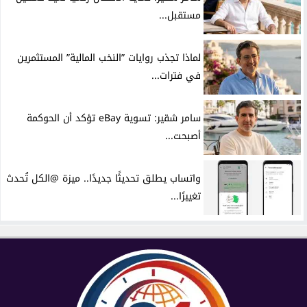
مستقبل...
لماذا تجذب روايات ”النخب المالية” المستثمرين
في فترات...
سامر شقير: تسوية eBay تؤكد أن الحوكمة
أصبحت...
واتساب يطلق تحديثًا جديدًا.. ميزة @الكل تُحدث
تغييرًا...