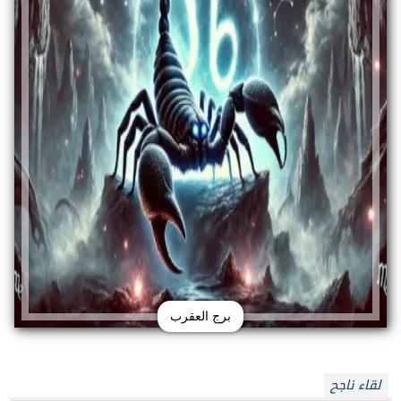
برج العقرب
لقاء ناجح