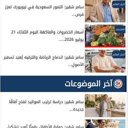
أخبار العالم
سامر شقير: التمور السعودية في نيويورك تعزز
فرص...
الاقتصاد
أسعار الخضروات والفاكهة اليوم الثلاثاء 21
يوليو 2026.....
أخبار العالم
سامر شقير: اندماج الرياضة والترفيه يُعيد تسعير
الأصول...
آخر الموضوعات
سامر شقير: دراسة ترتيب المواليد تفتح آفاقًا
جديدة...
سامر شقير: حماية الأطفال رقميًّا تُعيد تشكيل