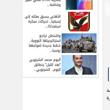
وشاشة...
الأهلي يسبق بعثته إلى
إسبانيا.. تحركات مبكرة
استعدادًا...
واشنطن تراجع
استراتيجيتها النووية..
خطط جديدة لمواجهة
روسيا...
ألبوم محمد الشرنوبي
”بعد الليل” ينطلق
اليوم.. الشرنوبي...
ي
ت