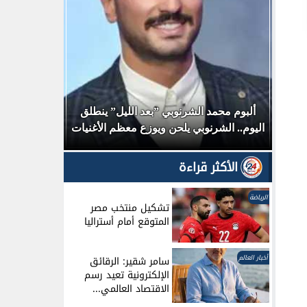
خطط
ألبوم محمد الشرنوبي ”بعد الليل” ينطلق
تامر حسني 
اليوم.. الشرنوبي يلحن ويوزع معظم الأغنيات
على يوت
ة
الأكثر قراءة
الرياضة
تشكيل منتخب مصر
المتوقع أمام أستراليا
أخبار العالم
سامر شقير: الرقائق
الإلكترونية تعيد رسم
الاقتصاد العالمي...