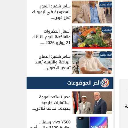
أخبار العالم
سامر شقير: التمور
السعودية في نيويورك
تعزز فرص...
الاقتصاد
أسعار الخضروات
والفاكهة اليوم الثلاثاء
21 يوليو 2026.....
أخبار العالم
سامر شقير: اندماج
ة
الرياضة والترفيه يُعيد
تسعير الأصول...
ة
آخر الموضوعات
مصر تستعد لموجة
استثمارات خليجية
جديدة.. تحالف ثلاثي...
vivo Y500 رسميًا..
بطارية 8100 مللي أمبير