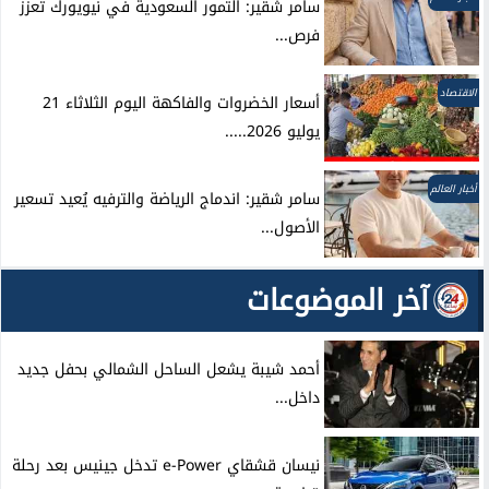
سامر شقير: التمور السعودية في نيويورك تعزز
فرص...
الاقتصاد
أسعار الخضروات والفاكهة اليوم الثلاثاء 21
يوليو 2026.....
أخبار العالم
سامر شقير: اندماج الرياضة والترفيه يُعيد تسعير
الأصول...
آخر الموضوعات
أحمد شيبة يشعل الساحل الشمالي بحفل جديد
داخل...
نيسان قشقاي e-Power تدخل جينيس بعد رحلة