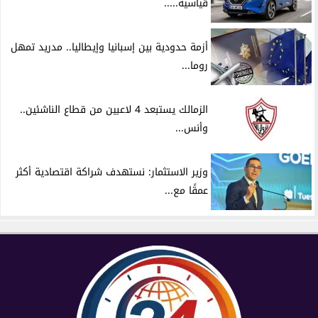
قياسية.....
أزمة حدودية بين إسبانيا وإيطاليا.. مدريد تمهل
روما...
الزمالك يستبعد 4 لاعبين من قطاع الناشئين..
وأنس...
وزير الاستثمار: نستهدف شراكة اقتصادية أكثر
عمقًا مع...