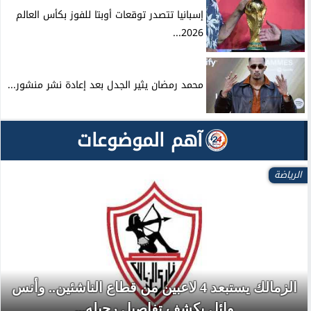
إسبانيا تتصدر توقعات أوبتا للفوز بكأس العالم
2026...
محمد رمضان يثير الجدل بعد إعادة نشر منشور...
آهم الموضوعات
الرياضة
الزمالك يستبعد 4 لاعبين من قطاع الناشئين.. وأنس
وائل يكشف تفاصيل رحيله...