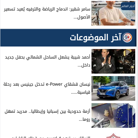
أخبار العالم
سامر شقير: اندماج الرياضة والترفيه يُعيد تسعير
الأصول...
آخر الموضوعات
أحمد شيبة يشعل الساحل الشمالي بحفل جديد
داخل...
نيسان قشقاي e-Power تدخل جينيس بعد رحلة
قياسية.....
أزمة حدودية بين إسبانيا وإيطاليا.. مدريد تمهل
روما...