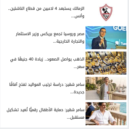
الزمالك يستبعد 4 لاعبين من قطاع الناشئين..
وأنس...
مصر وروسيا تجمع بريكس وزير الاستثمار
والتجارة الخارجية...
الذهب يواصل الصعود.. زيادة 40 جنيهًا في
سعر...
سامر شقير: دراسة ترتيب المواليد تفتح آفاقًا
جديدة...
سامر شقير: حماية الأطفال رقميًّا تُعيد تشكيل
مستقبل...