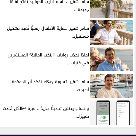
سامر شقير: دراسة ترتيب المواليد تفتح آفاقًا
جديدة...
سامر شقير: حماية الأطفال رقميًّا تُعيد تشكيل
مستقبل...
لماذا تجذب روايات ”النخب المالية” المستثمرين
في فترات...
سامر شقير: تسوية eBay تؤكد أن الحوكمة
أصبحت...
واتساب يطلق تحديثًا جديدًا.. ميزة @الكل تُحدث
تغييرًا...