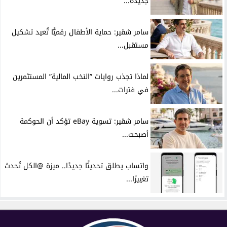
جديدة...
سامر شقير: حماية الأطفال رقميًّا تُعيد تشكيل
مستقبل...
لماذا تجذب روايات ”النخب المالية” المستثمرين
في فترات...
سامر شقير: تسوية eBay تؤكد أن الحوكمة
أصبحت...
واتساب يطلق تحديثًا جديدًا.. ميزة @الكل تُحدث
تغييرًا...