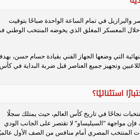
دية
صر والبرازيل في تمام الساعة الواحدة صباحًا بتوقيت
د الموافق 7 يونيو، وذلك خلال المعسكر المغلق الذي يخوضه المنتخب الوطني ف
هائية التي وضعها الجهاز الفني بقيادة حسام حسن، بهد
لاعبين وتجهيز جميع العناصر قبل ضربة البداية في كأس
رًا استثنائيًا؟
لمنتخبات نجاحًا في تاريخ كأس العالم، حيث يمتلك سجلًا
لك فإن مواجهة "السيليساو" لا تقتصر على الجانب الودي
ات المنتخب المصري أمام منافس من الصف الأول عالميًا