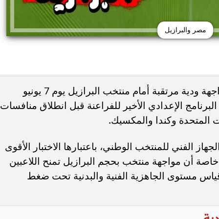
مصر والبرازيل
نيسان قشقاي e-Power تدخل جينيس بعد
أزمة حدودية بين إسبانيا وإيطاليا.. مدريد
يخوض منتخب مصر الأول لكرة القدم مواجهة ودية مرتقبة أمام منتخب البرازيل يوم 7 يونيو
روما حتى الأحد لإلغاء قيود...
البرنامج الإعدادي الأخير للفراعنة قبل انطلاق منافسات
جهاز الفني للمنتخب الوطني، باعتبارها الاختبار الأقوى
خاصة أن مواجهة منتخب بحجم البرازيل تمنح اللاعبين
ياس مستوى الجاهزية الفنية والبدنية تحت ضغط