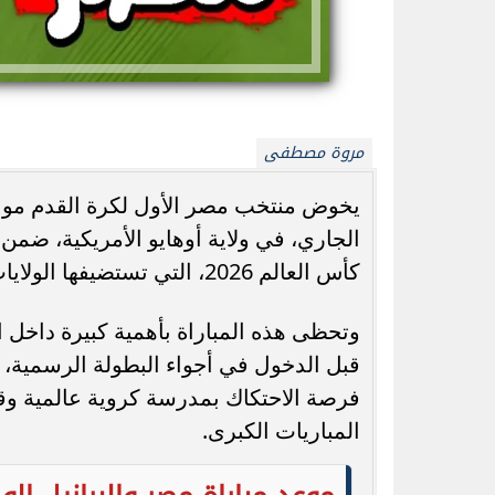
مروة مصطفى
أحمد شيبة يشعل الساحل الشمالي بحفل جديد
داخل «مارسيليا بيتش» الأحد المقبل
رحلة قياسية.. 1980 كيلومترًا بخزان وقود...
الجاري، في ولاية أوهايو الأمريكية، ضمن 
كأس العالم 2026، التي تستضيفها الولايات المتحدة وكندا والمكسيك.
وتحظى هذه المباراة بأهمية كبيرة داخل ال
قبل الدخول في أجواء البطولة الرسمية، 
فرصة الاحتكاك بمدرسة كروية عالمية وق
المباريات الكبرى.