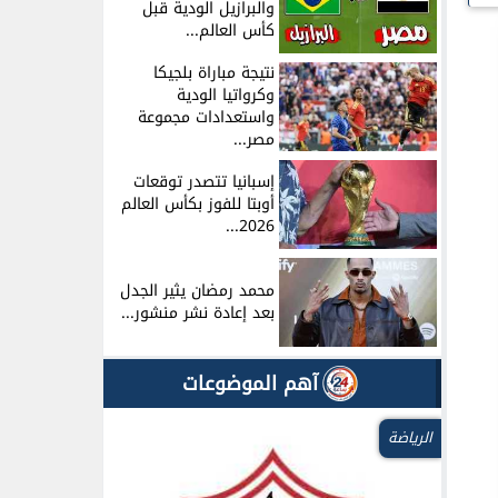
والبرازيل الودية قبل
كأس العالم...
نتيجة مباراة بلجيكا
وكرواتيا الودية
واستعدادات مجموعة
مصر...
إسبانيا تتصدر توقعات
أوبتا للفوز بكأس العالم
2026...
محمد رمضان يثير الجدل
بعد إعادة نشر منشور...
آهم الموضوعات
الرياضة