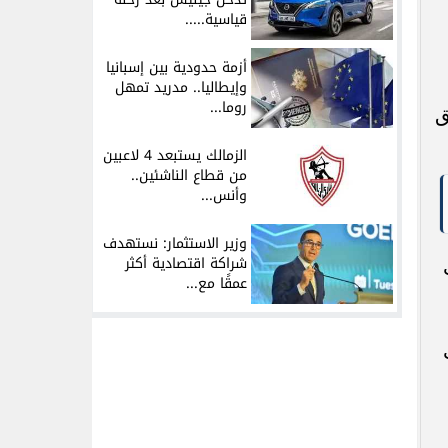
قياسية.....
أزمة حدودية بين إسبانيا
وإيطاليا.. مدريد تمهل
روما...
ق
الزمالك يستبعد 4 لاعبين
من قطاع الناشئين..
وأنس...
وزير الاستثمار: نستهدف
شراكة اقتصادية أكثر
عمقًا مع...