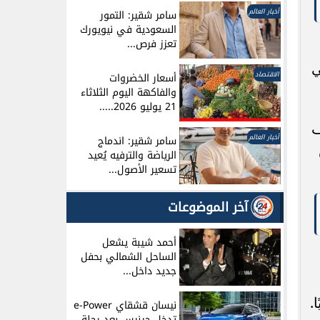
أخبار العالم
سامر شقير: التمور
السعودية في نيويورك
تعزز فرص...
ي
الاقتصاد
أسعار الخضروات
والفاكهة اليوم الثلاثاء
21 يوليو 2026.....
ف
أخبار العالم
سامر شقير: اندماج
الرياضة والترفيه يُعيد
تسعير الأصول...
آخر الموضوعات
أحمد شيبة يشعل
الساحل الشمالي بحفل
جديد داخل...
.
نيسان قشقاي e-Power
تدخل جينيس بعد رحلة