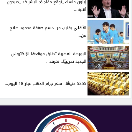
إيلون ماسك يتوقع مفاجأة: البشر قد يصبحون
أقلية...
الأهلي يقترب من حسم صفقة محمود صلاح
من...
البورصة المصرية تطلق موقعها الإلكتروني
الجديد تجريبيًا.. تعرف...
5255 جنيهًا.. سعر جرام الذهب عيار 18 اليوم...