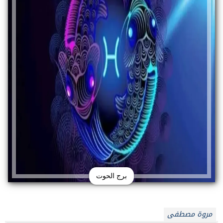
برج الحوت
مروة مصطفى