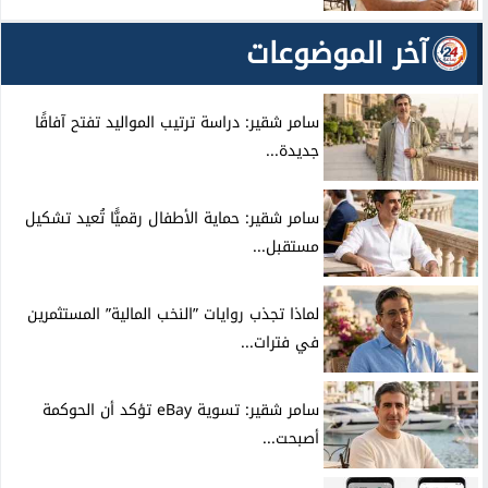
آخر الموضوعات
سامر شقير: دراسة ترتيب المواليد تفتح آفاقًا
جديدة...
سامر شقير: حماية الأطفال رقميًّا تُعيد تشكيل
مستقبل...
لماذا تجذب روايات ”النخب المالية” المستثمرين
في فترات...
سامر شقير: تسوية eBay تؤكد أن الحوكمة
أصبحت...