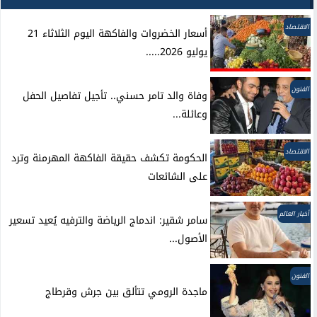
الاقتصاد
أسعار الخضروات والفاكهة اليوم الثلاثاء 21
يوليو 2026.....
الفنون
وفاة والد تامر حسني.. تأجيل تفاصيل الحفل
وعائلة...
الاقتصاد
الحكومة تكشف حقيقة الفاكهة المهرمنة وترد
على الشائعات
أخبار العالم
سامر شقير: اندماج الرياضة والترفيه يُعيد تسعير
الأصول...
الفنون
ماجدة الرومي تتألق بين جرش وقرطاج